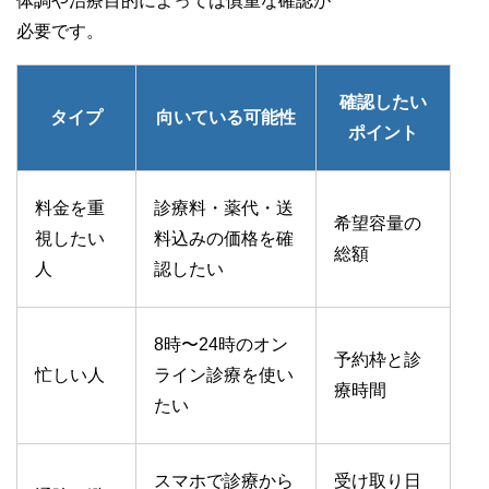
体調や治療目的によっては慎重な確認が
必要です。
確認したい
タイプ
向いている可能性
ポイント
料金を重
診療料・薬代・送
希望容量の
視したい
料込みの価格を確
総額
人
認したい
8時〜24時のオン
予約枠と診
忙しい人
ライン診療を使い
療時間
たい
スマホで診療から
受け取り日